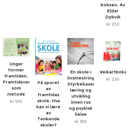
boksen. Av
Eldar
Dybvik
kr
250
Unger
former
En skole i
Veikartboka
framtiden.
livsmestring:
kr
230
Framtidsverksted
På sporet
Styrkebasert
som
av
læring og
metode
framtidas
utvikling
skole. Hva
kr
100
innen rus
kan vi lære
og psykisk
av
helse
Tenkende
kr
180
skoler?