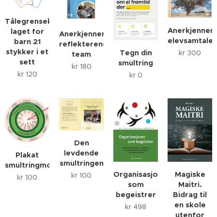
Tålegrensekort
Anerkjennen
laget for
Anerkjennende
elevsamtaler
barn 21
reflekterende
stykker i et
Tegn din
kr
300
team
sett
smultring
kr
180
kr
120
kr
0
Den
levdende
Plakat
smultringen
smultringmodellen
Magiske
Organisasjoner
kr
100
kr
100
Maitri.
som
Bidrag til
begeistrer
en skole
kr
498
utenfor