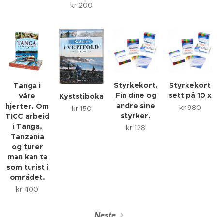
kr
200
Styrkekort.
Styrkekort
Tanga i
Fin dine og
sett på 10 x
våre
Kyststiboka
andre sine
hjerter. Om
kr
980
kr
150
styrker.
TICC arbeid
i Tanga,
kr
128
Tanzania
og turer
man kan ta
som turist i
området.
kr
400
Neste