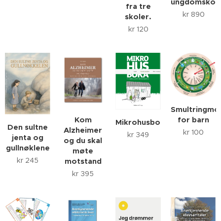
ungdomskol
fra tre
kr
890
skoler.
kr
120
Smultringmo
for barn
Kom
Mikrohusboka
Den sultne
Alzheimer
kr
100
kr
349
jenta og
og du skal
gullnøklene
møte
kr
245
motstand
kr
395