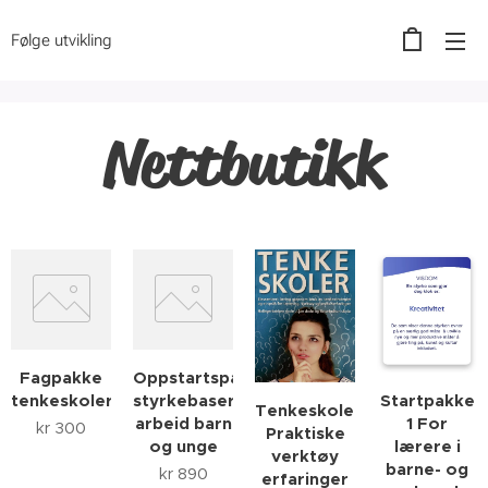
Følge utvikling
Nettbutikk
Fagpakke
Oppstartspakke
tenkeskoler
styrkebasert
Startpakke
Tenkeskoler.
arbeid barn
1 For
kr
300
Praktiske
og unge
lærere i
verktøy
barne- og
kr
890
erfaringer