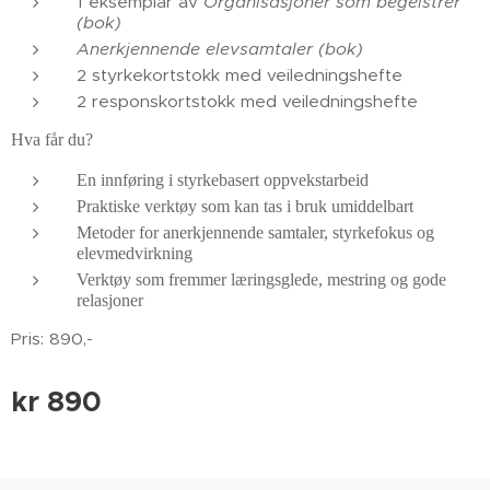
1 eksemplar av
Organisasjoner som begeistrer
(bok)
Anerkjennende elevsamtaler (bok)
2 styrkekortstokk med veiledningshefte
2 responskortstokk med veiledningshefte
Hva får du?
En innføring i styrkebasert oppvekstarbeid
Praktiske verktøy som kan tas i bruk umiddelbart
Metoder for anerkjennende samtaler, styrkefokus og
elevmedvirkning
Verktøy som fremmer læringsglede, mestring og gode
relasjoner
Pris: 890,-
kr
890