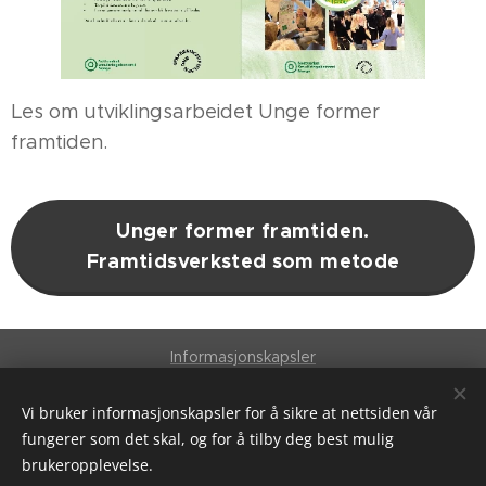
Les om utviklingsarbeidet Unge former
framtiden.
Unger former framtiden.
Framtidsverksted som metode
Informasjonskapsler
Språk
Vi bruker informasjonskapsler for å sikre at nettsiden vår
fungerer som det skal, og for å tilby deg best mulig
English
Norsk
brukeropplevelse.