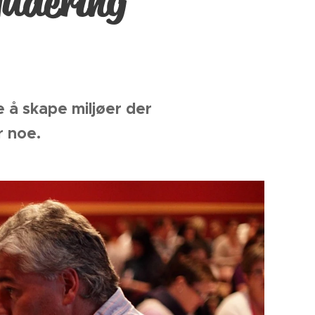
kludering
e å skape miljøer der
r noe.