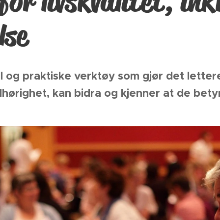
for livskvalitet, in
lse
l og praktiske verktøy som gjør det letter
hørighet, kan bidra og kjenner at de bety