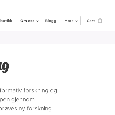
butikk
Om oss
Blogg
More
Cart
ng
formativ forskning og
skapen gjennom
rprøves ny forskning