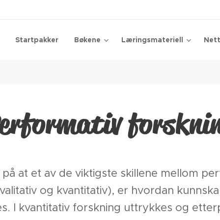
Startpakker
Bøkene
Læringsmateriell
Nett
erformativ forskni
å at et av de viktigste skillene mellom per
(kvalitativ og kvantitativ), er hvordan kunn
. I kvantitativ forskning uttrykkes og ette