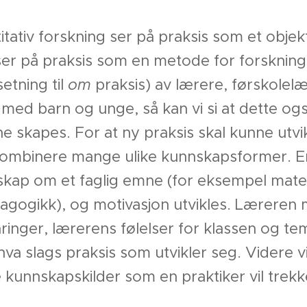
titativ forskning ser på praksis som et obje
ser på praksis som en metode for forsknin
etning til
om
praksis) av lærere, førskolel
med barn og unge, så kan vi si at dette ogs
e skapes. For at ny praksis skal kunne utvi
kombinere mange ulike kunnskapsformer. En
skap om et faglig emne (for eksempel mate
agogikk), og motivasjon utvikles. Læreren 
faringer, lærerens følelser for klassen og t
va slags praksis som utvikler seg. Videre vi
kunnskapskilder som en praktiker vil trekk