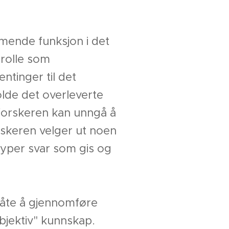
ormende funksjon i det
 rolle som
tinger til det
olde det overleverte
e forskeren kan unngå å
skeren velger ut noen
typer svar som gis og
 måte å gjennomføre
bjektiv" kunnskap.