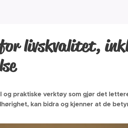
for livskvalitet, in
lse
l og praktiske verktøy som gjør det letter
hørighet, kan bidra og kjenner at de bety