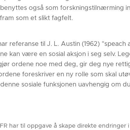
 benyttes også som forskningstilnærming in
fram som et slikt fagfelt.
r referanse til J. L. Austin (1962) "speach 
e kan være en sosial aksjon i seg selv. Le
 gjør ordene noe med deg, gir deg nye retti
ordene foreskriver en ny rolle som skal utøv
a denne sosiale funksjonen uavhengig om du 
R har til oppgave å skape direkte endringer 