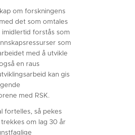
nskap om forskningens
k med det som omtales
 imidlertid forstås som
kunnskapsressurser som
 arbeidet med å utvikle
også en raus
tviklingsarbeid kan gis
tagende
 forene med RSK.
 fortelles, så pekes
 trekkes om lag 30 år
unstfaglige