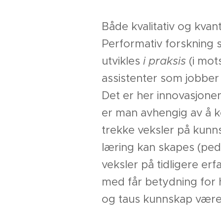
Både kvalitativ og kvan
Performativ forskning 
utvikles
i praksis
(i mots
assistenter som jobber 
Det er her innovasjonen
er man avhengig av å 
trekke veksler på kunn
læring kan skapes (ped
veksler på tidligere er
med får betydning for h
og taus kunnskap være 