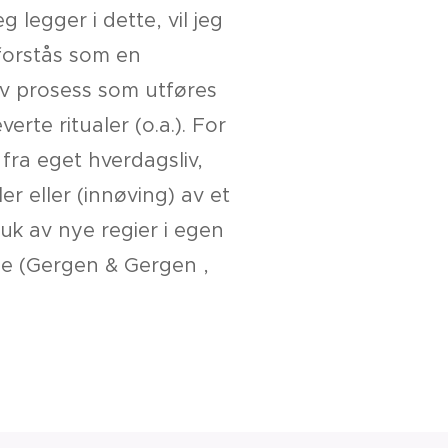
 legger i dette, vil jeg
 forstås som en
iv prosess som utføres
erte ritualer (o.a.). For
fra eget hverdagsliv,
r eller (innøving) av et
ruk av nye regier i egen
nse (Gergen & Gergen ,