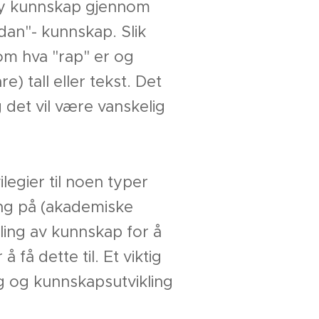
s ny kunnskap gjennom
dan"- kunnskap. Slik
om hva "rap" er og
) tall eller tekst. Det
 det vil være vanskelig
legier til noen typer
ning på (akademiske
ling av kunnskap for å
få dette til. Et viktig
g og kunnskapsutvikling