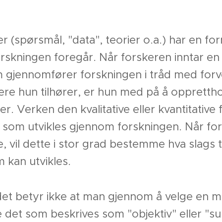
er (spørsmål, "data", teorier o.a.) har en f
rskningen foregår. Når forskeren inntar en
gjennomfører forskningen i tråd med forven
ere hun tilhører, er hun med på å oppretth
er. Verken den kvalitative eller kvantitativ
som utvikles gjennom forskningen. Når for
, vil dette i stor grad bestemme hva slags 
 kan utvikles.
er det betyr ikke at man gjennom å velge en
e det som beskrives som "objektiv" eller "su