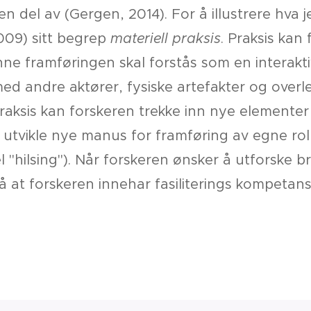
 del av (Gergen, 2014). For å illustrere hva jeg
2009) sitt begrep
materiell praksis
. Praksis kan
nne framføringen skal forstås som en interakt
med andre aktører, fysiske artefakter og overlev
raksis kan forskeren trekke inn nye elementer 
utvikle nye manus for framføring av egne rolle
l "hilsing"). Når forskeren ønsker å utforske b
så at forskeren innehar fasiliterings kompeta