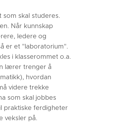
kt som skal studeres.
gen. Når kunnskap
ærere, ledere og
å er et "laboratorium".
kles i klasserommet o.a.
 lærer trenger å
matikk), hvordan
må videre trekke
ema som skal jobbes
l praktiske ferdigheter
e veksler på.