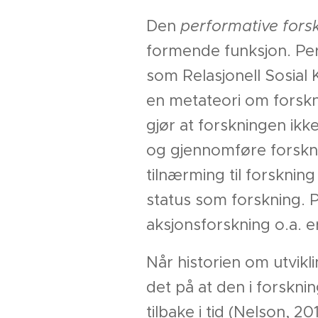
Den
performative fors
formende funksjon. Pe
som Relasjonell Sosial 
en metateori om forskn
gjør at forskningen ikke
og gjennomføre forskn
tilnærming til forsknin
status som forskning. P
aksjonsforskning o.a. 
Når historien om utvikl
det på at den i forskn
tilbake i tid (Nelson, 20