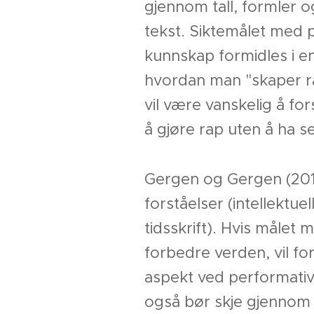
gjennom tall, formler o
tekst. Siktemålet med p
kunnskap formidles i en
hvordan man "skaper rap"
vil være vanskelig å fo
å gjøre rap uten å ha s
Gergen og Gergen (2016) 
forståelser (intellektu
tidsskrift). Hvis målet
forbedre verden, vil for
aspekt ved performativ
også bør skje gjennom k