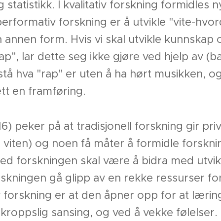
g statistikk. I kvalitativ forskning formidle
erformativ forskning er å utvikle "vite-hvor
 annen form. Hvis vi skal utvikle kunnskap 
, lar dette seg ikke gjøre ved hjelp av (bare
rstå hva "rap" er uten å ha hørt musikken, og
ett en framføring.
peker på at tradisjonell forskning gir privi
ell viten) og noen få måter å formidle forsk
 med forskningen skal være å bidra med utvik
skningen gå glipp av en rekke ressurser for å 
 forskning er at den åpner opp for at lærin
roppslig sansing, og ved å vekke følelser.