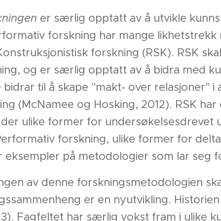
kningen
er særlig opptatt av å utvikle kun
rformativ forskning har mange likhetstrek
Konstruksjonistisk forskning (RSK). RSK skal
ing, og er særlig opptatt av å bidra med 
 bidrar til å skape "makt- over relasjoner" i
ing (McNamee og Hosking, 2012). RSK har 
g der ulike former for undersøkelsesdrevet u
erformativ forskning, ulike former for del
er eksempler på metodologier som lar seg
ingen av denne forskningsmetodologien skal
ingssammenheng er en nyutvikling. Historien
13). Fagfeltet har særlig vokst fram i ulike k