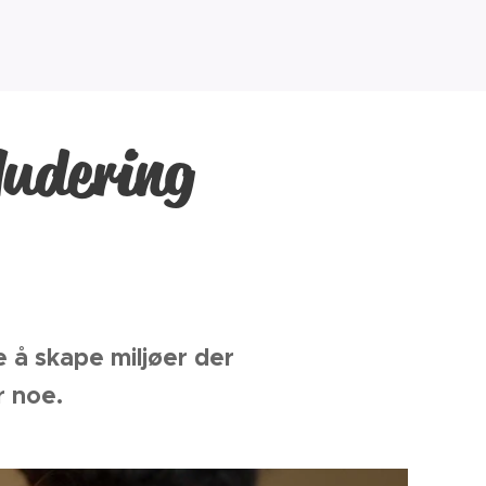
kludering
e å skape miljøer der
r noe.