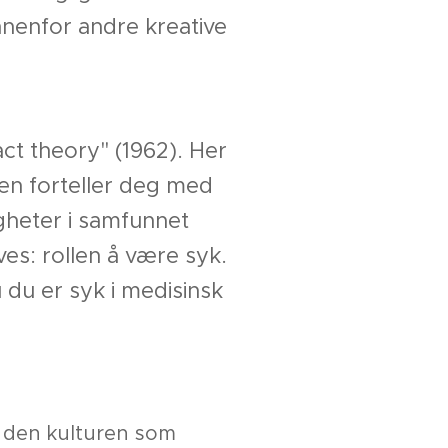
nenfor andre kreative
act theory" (1962). Her
gen forteller deg med
gheter i samfunnet
es: rollen å være syk.
du er syk i medisinsk
i den kulturen som